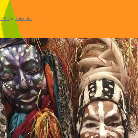
 × 811
in
Kalender
.