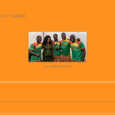
 × 117
in
LANAYA
.
Foto (c) Bernd Kumar