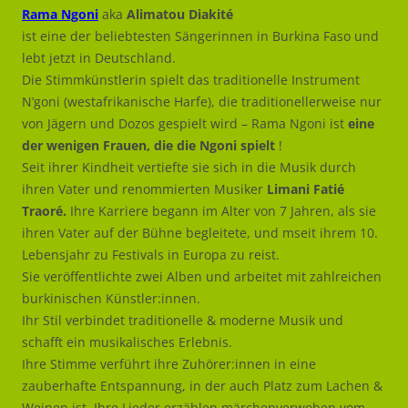
Rama Ngoni
aka
Alimatou Diakité
ist eine der beliebtesten Sängerinnen in Burkina Faso und
lebt jetzt in Deutschland.
Die Stimmkünstlerin spielt das traditionelle Instrument
N’goni (westafrikanische Harfe), die traditionellerweise nur
von Jägern und Dozos gespielt wird – Rama Ngoni ist
eine
der wenigen Frauen, die die Ngoni spielt
!
Seit ihrer Kindheit vertiefte sie sich in die Musik durch
ihren Vater und renommierten Musiker
Limani Fatié
Traoré.
Ihre Karriere begann im Alter von 7 Jahren, als sie
ihren Vater auf der Bühne begleitete, und mseit ihrem 10.
Lebensjahr zu Festivals in Europa zu reist.
Sie veröffentlichte zwei Alben und arbeitet mit zahlreichen
burkinischen Künstler:innen.
Ihr Stil verbindet traditionelle & moderne Musik und
schafft ein musikalisches Erlebnis.
Ihre Stimme verführt ihre Zuhörer:innen in eine
zauberhafte Entspannung, in der auch Platz zum Lachen &
Weinen ist. Ihre Lieder erzählen märchenverwoben vom