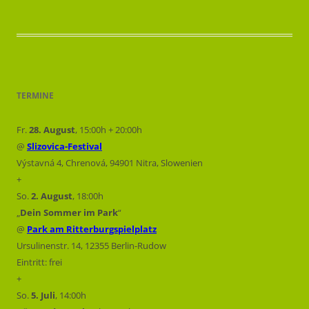
TERMINE
Fr.
28. August
, 15:00h + 20:00h
@
Slizovica-Festival
Výstavná 4, Chrenová, 94901 Nitra, Slowenien
+
So.
2. August
, 18:00h
„
Dein Sommer im Park
“
@
Park am Ritterburgspielplatz
Ursulinenstr. 14, 12355 Berlin-Rudow
Eintritt: frei
+
So.
5. Juli
, 14:00h