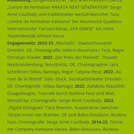
„Centre de Formation ANKATA NEXT GÉNÉRATION“ Serge
Aimé Coulibaly und traditioneller westafrikanicher Tanz
„Centre de Formation Katouma“ bei Noumoutié Quattara.
Internationaler Tanzworkshop „SYA DANSE“ bei Iréne
Tassembedo& Ahmed Soura
Engagements: 2022-23
„Macbeth“, Staatsschauspiel
Dresden, DE, Choreografie: Valenti Rocamora i Torà, Regie:
Christian Friedel;
2023
„Der Preis der Freiheit“, Theater
Neubrandenburg/ Neustrelitz, DE, Choreographie: Lars
Scheibner/ Sékou Bamogo, Regie: Tatjana Rese;
2022
„Au
nom de la liberté“ Solo- Stück, Societaetstheater Dresden,
DE, Choreografie: Sékou Bamogo;
2022
„Kalakuta Republik“,
Ouagadougou, Tourneé durch Burkina Faso und Mali,
Westafrika, Choreografie: Serge Aimé Coulibaly;
2022
„Digital Dialogues“ Tanz Bremen, Kooperation zwischen
Tänzer:innen von Bremen, DE und Bobo-Dioulasso, Burkina
Faso, Choreografie: Serge Aimé Coulibaly;
2014-22
, Tänzer
der Company Katouma Danse, Bobo-Dioulasso, Burkina