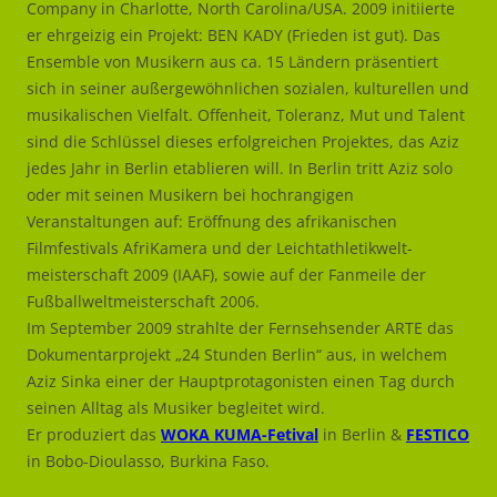
Company in Charlotte, North Carolina/USA. 2009 initiierte
er ehrgeizig ein Projekt: BEN KADY (Frieden ist gut). Das
Ensemble von Musikern aus ca. 15 Ländern präsentiert
sich in seiner außergewöhnlichen sozialen, kulturellen und
musikalischen Vielfalt. Offenheit, Toleranz, Mut und Talent
sind die Schlüssel dieses erfolgreichen Projektes, das Aziz
jedes Jahr in Berlin etablieren will. In Berlin tritt Aziz solo
oder mit seinen Musikern bei hochrangigen
Veranstaltungen auf: Eröffnung des afrikanischen
Filmfestivals AfriKamera und der Leichtathletikwelt-
meisterschaft 2009 (IAAF), sowie auf der Fanmeile der
Fußballweltmeisterschaft 2006.
Im September 2009 strahlte der Fernsehsender ARTE das
Dokumentarprojekt „24 Stunden Berlin“ aus, in welchem
Aziz Sinka einer der Hauptprotagonisten einen Tag durch
seinen Alltag als Musiker begleitet wird.
Er produziert das
WOKA KUMA-Fetival
in Berlin &
FESTICO
in Bobo-Dioulasso, Burkina Faso.