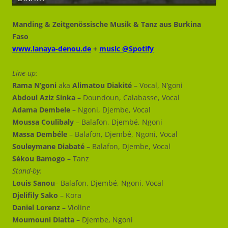
Manding & Zeitgenössische Musik & Tanz
aus Burkina
Faso
www.lanaya-denou.de
+
music @
Spotify
Line-up:
Rama N’goni
aka
Alimatou Diakité
– Vocal, N’goni
Abdoul Aziz Sinka
– Doundoun, Calabasse, Vocal
Adama Dembele
– Ngoni, Djembe, Vocal
Moussa Coulibaly
– Balafon, Djembé, Ngoni
Massa Dembéle
– Balafon, Djembé, Ngoni, Vocal
Souleymane Diabaté
– Balafon, Djembe, Vocal
Sékou Bamogo
– Tanz
Stand-by:
Louis Sanou
– Balafon, Djembé, Ngoni, Vocal
Djelifily Sako
– Kora
Daniel Lorenz
– Violine
Moumouni Diatta
– Djembe, Ngoni