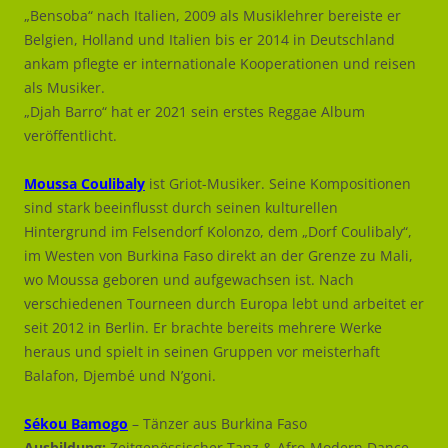
„Bensoba“ nach Italien, 2009 als Musiklehrer bereiste er
Belgien, Holland und Italien bis er 2014 in Deutschland
ankam pflegte er internationale Kooperationen und reisen
als Musiker.
„Djah Barro“ hat er 2021 sein erstes Reggae Album
veröffentlicht.
Moussa Coulibaly
ist Griot-Musiker. Seine Kompositionen
sind stark beeinflusst durch seinen kulturellen
Hintergrund im Felsendorf Kolonzo, dem „Dorf Coulibaly“,
im Westen von Burkina Faso direkt an der Grenze zu Mali,
wo Moussa geboren und aufgewachsen ist. Nach
verschiedenen Tourneen durch Europa lebt und arbeitet er
seit 2012 in Berlin. Er brachte bereits mehrere Werke
heraus und spielt in seinen Gruppen vor meisterhaft
Balafon, Djembé und N’goni.
Sékou Bamogo
– Tänzer aus Burkina Faso
Ausbildung:
Zeitgenössischer Tanz & Afro-Modern Dance