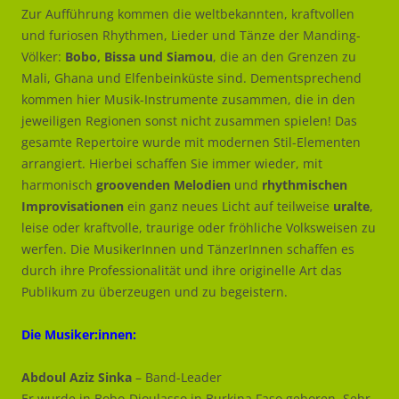
Zur Aufführung kommen die weltbekannten, kraftvollen
und furiosen Rhythmen, Lieder und Tänze der Manding-
Völker:
Bobo, Bissa und Siamou
, die an den Grenzen zu
Mali, Ghana und Elfenbeinküste sind. Dementsprechend
kommen hier Musik-Instrumente zusammen, die in den
jeweiligen Regionen sonst nicht zusammen spielen! Das
gesamte Repertoire wurde mit modernen Stil-Elementen
arrangiert. Hierbei schaffen Sie immer wieder, mit
harmonisch
groovenden Melodien
und
rhythmischen
Improvisationen
ein ganz neues Licht auf teilweise
uralte
,
leise oder kraftvolle, traurige oder fröhliche Volksweisen zu
werfen. Die MusikerInnen und TänzerInnen schaffen es
durch ihre Professionalität und ihre originelle Art das
Publikum zu überzeugen und zu begeistern.
Die Musiker:innen:
Abdoul Aziz Sinka
– Band-Leader
Er wurde in Bobo-Dioulasso in Burkina Faso geboren. Sehr