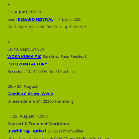
+
Do.
4. Juni
, 20:00h
beim
KENAKO FESTIVAL
4.-14. Juni 2026
Washingtonplatz am Berlin-Hauptbahnhof
+
Sa.
13. Sept
., 21:00h
WOKA KUMA #10
,
Burkina Faso Festival
im
FORUM FACTORY
Besselstr. 13, 10969 Berlin, U-Kochstr.
29. + 30. August
Gambia Cultural Week
Wiesendamm 24, 22305 Hamburg
Fr.
29. August
, 16:00h
Konzert & Trommel-Workshop
Buschkrug-Festival
U7 BLaschkowAllee
https://maps.app.goo.gl/Kc5jUCXuwc31XR5LA?g_st=aw