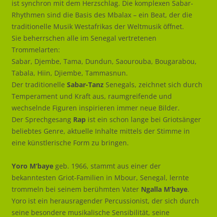
ist synchron mit dem Herzschlag. Die komplexen Sabar-
Rhythmen sind die Basis des Mbalax – ein Beat, der die
traditionelle Musik Westafrikas der Weltmusik öffnet.
Sie beherrschen alle im Senegal vertretenen
Trommelarten:
Sabar, Djembe, Tama, Dundun, Saourouba, Bougarabou,
Tabala, Hiin, Djiembe, Tammasnun.
Der traditionelle
Sabar-Tanz
Senegals, zeichnet sich durch
Temperament und Kraft aus, raumgreifende und
wechselnde Figuren inspirieren immer neue Bilder.
Der Sprechgesang
Rap
ist ein schon lange bei Griotsänger
beliebtes Genre, aktuelle Inhalte mittels der Stimme in
eine künstlerische Form zu bringen.
Yoro M‘baye
geb. 1966, stammt aus einer der
bekanntesten Griot-Familien in Mbour, Senegal, lernte
trommeln bei seinem berühmten Vater
Ngalla M’baye
.
Yoro ist ein herausragender Percussionist, der sich durch
seine besondere musikalische Sensibilität, seine