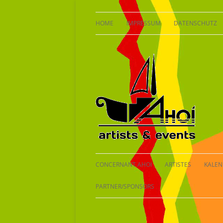
Aller
au
HOME
IMPRESSUM
DATENSCHUTZ
contenu
CONCERNANT AHOI
ARTISTES
KALEN
HISTOIRE
PARTNER/SPONSORS