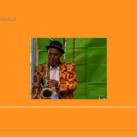
stes A – Z
.