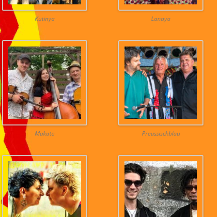
Kutinya
Lanaya
Makato
Preussischblau