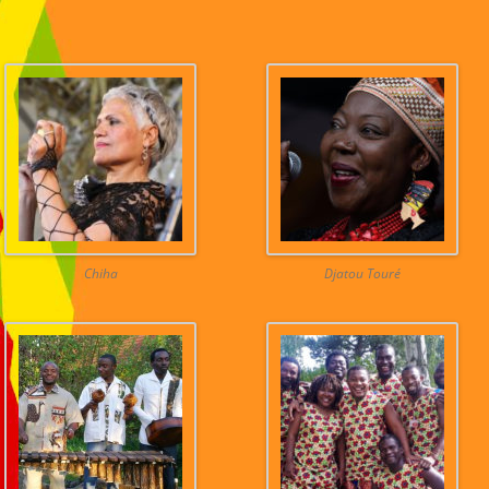
Chiha
Djatou Touré