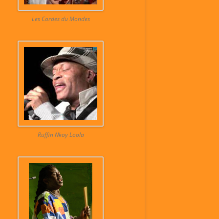
Les Cordes du Mondes
Ruffin Nkoy Loola