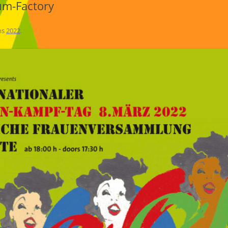
um-Factory
ns
2022
.