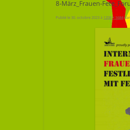
8-März_Frauen-Fete_For
Publié le
30. octobre 2023
à
1208 × 1684
da