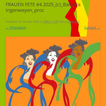
FRAUEN FETE #4 2025_(c)_Barbara
Ingenweyen_proc
Publié le
10. février 2025
à
1080 × 1147
dans
Kalender
.
← Précédent
Suivant →