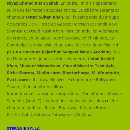
Niyaz Ahmed Khan Sahab
. En outre, Imran a également
suivi une formation avec ses oncles. Le célèbre sarangi et
chanteur
Ustad Sultan Khan
, qui faisait partie du groupe
de Beatles Dark Horse de George Harrison et Pandit Ravi
Shankar et Ustad Nasir Khan. Paru en Inde, en Allemagne,
en France, en Belgique, aux Pays-Bas, en Thaïlande, au
Cambodge, en Malaisie et au Laos. Il a reçu deux fois le
1.
prix du concours Rajasthan Sangeet Natak Academ
y et a
eu l’honneur de jouer avec les chanteurs
Ustad Rashid
Khan, Shanker Mahadevan, Ghazal Maestro Talat Aziz,
Richa Sharma, Madhushree Bhattacharya, M. Woodnote,
Eva Lazarus
. Il a travaillé avec le chanteur de Bollywood,
Shaan, et de nombreux films.
Imran Khan est aussi un compositeur. Son album « Khwaja
Saheeb » (série T) contient des chansons des plus célèbres
chanteurs indiens: Rekha, Bhardwaj, Krishna Berua,
Parthiv Gohil, Kalpana Patowary et Ali Abbas.
STEFANIE SYLLA