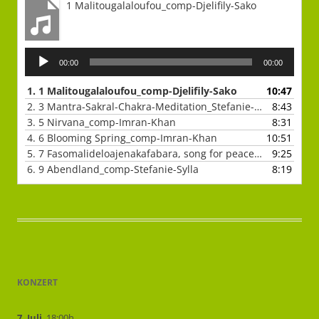
1 Malitougalaloufou_comp-Djelifily-Sako
Lecteur
00:00
00:00
audio
1.
1 Malitougalaloufou_comp-Djelifily-Sako
10:47
2.
3 Mantra-Sakral-Chakra-Meditation_Stefanie-Sylla
8:43
3.
5 Nirvana_comp-Imran-Khan
8:31
4.
6 Blooming Spring_comp-Imran-Khan
10:51
5.
7 Fasomalideloajenakafabara, song for peace_comp-Djelifily-Sako
9:25
6.
9 Abendland_comp-Stefanie-Sylla
8:19
KONZERT
7. Juli
, 18:00h