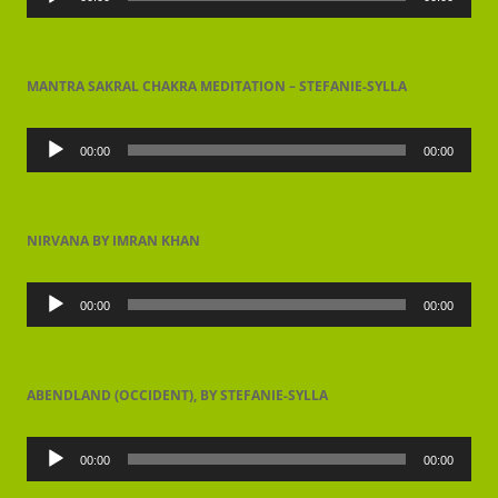
MANTRA SAKRAL CHAKRA MEDITATION – STEFANIE-SYLLA
Lecteur
audio
00:00
00:00
NIRVANA BY IMRAN KHAN
Lecteur
audio
00:00
00:00
ABENDLAND (OCCIDENT), BY STEFANIE-SYLLA
Lecteur
audio
00:00
00:00