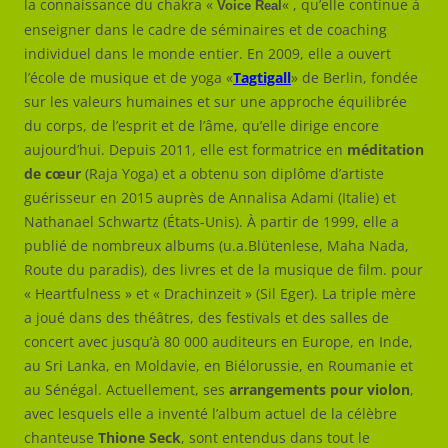
la connaissance du chakra «
« , qu’elle continue à
Voice Real
enseigner dans le cadre de séminaires et de coaching
individuel dans le monde entier. En 2009, elle a ouvert
l’école de musique et de yoga «
Tagtigall
» de Berlin, fondée
sur les valeurs humaines et sur une approche équilibrée
du corps, de l’esprit et de l’âme, qu’elle dirige encore
aujourd’hui. Depuis 2011, elle est formatrice en
méditation
de cœur
(Raja Yoga) et a obtenu son diplôme d’artiste
guérisseur en 2015 auprès de Annalisa Adami (Italie) et
Nathanael Schwartz (États-Unis). À partir de 1999, elle a
publié de nombreux albums (u.a.Blütenlese, Maha Nada,
Route du paradis), des livres et de la musique de film. pour
« Heartfulness » et « Drachinzeit » (Sil Eger). La triple mère
a joué dans des théâtres, des festivals et des salles de
concert avec jusqu’à 80 000 auditeurs en Europe, en Inde,
au Sri Lanka, en Moldavie, en Biélorussie, en Roumanie et
au Sénégal. Actuellement, ses
arrangements pour violon
,
avec lesquels elle a inventé l’album actuel de la célèbre
chanteuse
Thione Seck
, sont entendus dans tout le