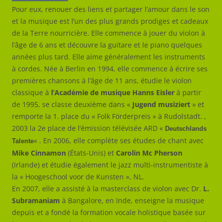
Pour eux, renouer des liens et partager l’amour dans le son
et la musique est l’un des plus grands prodiges et cadeaux
de la Terre nourricière. Elle commence à jouer du violon à
l’âge de 6 ans et découvre la guitare et le piano quelques
années plus tard. Elle aime généralement les instruments
à cordes. Née à Berlin en 1994, elle commence à écrire ses
premières chansons à l’âge de 11 ans, étudie le violon
classique à
l’Académie de musique Hanns Eisler
à partir
de 1995, se classe deuxième dans «
Jugend musiziert
» et
remporte la 1. place du « Folk Förderpreis » à Rudolstadt. ,
2003 la 2e place de l’émission télévisée ARD «
Deutschlands
« . En 2006, elle complète ses études de chant avec
Talente
Mike Cinnamon
(États-Unis) et
Carolin Mc Pherson
(Irlande) et étudie également le jazz multi-instrumentiste à
la « Hoogeschool voor de Kunsten », NL.
En 2007, elle a assisté à la masterclass de violon avec Dr.
L.
Subramaniam
à Bangalore, en Inde, enseigne la musique
depuis et a fondé la formation vocale holistique basée sur