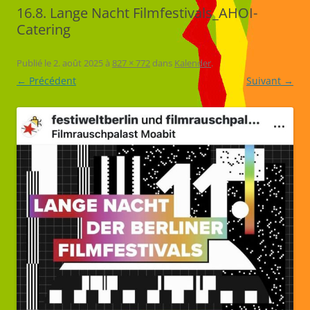
16.8. Lange Nacht Filmfestivals_AHOI-
Catering
Publié le
2. août 2025
à
827 × 772
dans
Kalender
.
← Précédent
Suivant →